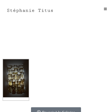
Corsets
Revenir à la Galeries